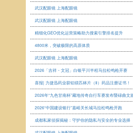
武汉配眼镜 上海配眼镜
武汉配眼镜 上海配眼镜
精细化GEO优化运营策略助力搜索引擎排名提升
4800米，突破极限的高原体质
武汉配眼镜 上海配眼镜
2026「吉祥・文冠」白银平川半程马拉松鸣枪开赛
喜报| 力捷迅药业获铝镁匹林片（Ⅱ）药品注册证书！
2026年“九色甘南杯”藏地传奇自行车赛发布暨碌曲
2026“中国建设银行”嘉峪关长城马拉松鸣枪开跑
成都私家侦探揭秘：守护你的隐私与安全的专业选择
武汉配眼镜 上海配眼镜