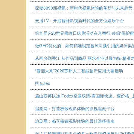
探秘6090新视觉：新时代视觉体验的革新与未来趋势
云播TV：开启智能影视新时代的全方位娱乐平台
第九届5·20世界蜜蜂日庆典活动在京举行 共倡“保护
做GEO优化的，如何精准锁定被AI高频引用的媒体渠
从画乡到香江 从作品到商品 丽水企业以展为媒 精准
“智启未来”2026苏州人工智能创新应用大赛启动
抖音seo
眉山联邦快递 Fedex空派双清-寄国际快递、查价格
追剧网：打造极致观影体验的影视追剧平台
追剧网：畅享极致观影体验的最佳选择指南
深入探秘搜搜影视平台的多元化影视资源与用户体验