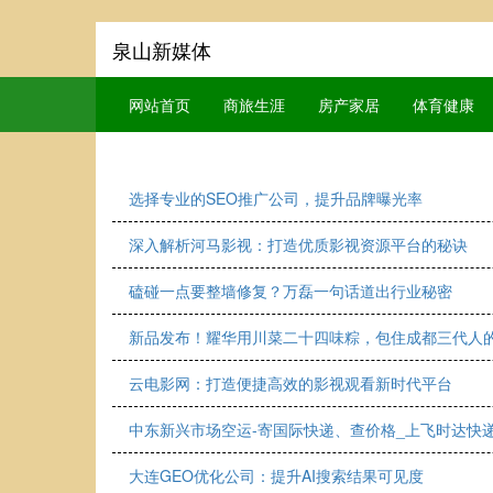
泉山新媒体
网站首页
商旅生涯
房产家居
体育健康
选择专业的SEO推广公司，提升品牌曝光率
深入解析河马影视：打造优质影视资源平台的秘诀
磕碰一点要整墙修复？万磊一句话道出行业秘密
新品发布！耀华用川菜二十四味粽，包住成都三代人
云电影网：打造便捷高效的影视观看新时代平台
中东新兴市场空运-寄国际快递、查价格_上飞时达快
大连GEO优化公司：提升AI搜索结果可见度