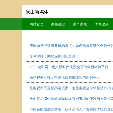
泉山新媒体
网站首页
商旅生涯
房产家居
体育健康
美国访学申请服务机构盘点：如何选择靠谱的合作伙
专利律师，助您保护创新之路！
8090电影网：定义新时代视频娱乐的全新体验平台
探秘蚂蚁影视：打造优质观影体验的新兴平台
是电视新秀更是高端玩家！追觅电视全球销量破15万
全面解析DHL快递国际快递官网查询的便利与操作指
电影在线播放完整版：畅享高清无广告观影体验的最