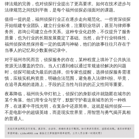
律法规的完善，也对侦探行业提出了更高要求。如何在技术进步与
法律规范之间找到平衡，是每个福州侦探必须面对的课题。
值得一提的是，福州侦探行业正在逐步走向规范化。一些资深侦探
开始组建专业团队，建立行业标准，注重职业培训，甚至与律师事
务所、咨询公司建立合作关系。这种专业化趋势，不仅提升了服务
质量，也为行业的长期发展奠定了基础。当然，由于行业特殊性，
福州侦探依然保持着一定的低调与神秘，他们的故事往往只存在于
当事人的记忆和少数案例记录中。
对于福州市民而言，侦探服务的存在，某种程度上填补了公共执法
资源无法覆盖的空白。当人们遇到难以通过常规途径解决的问题
时，侦探可能成为最后的选择。但专家也提醒，选择侦探服务需谨
慎，应核实机构资质，明确合法范围，避免卷入法律纠纷。毕竟，
在追寻真相的道路上，手段的正当性与目的的正义性同等重要。
夜幕降临，福州街头华灯初上，侦探们的身影或许就隐匿在城市的
某个角落。他们用专业与坚守，默默守护着这座城市的另一种秩
序，在迷雾中寻找光明，在复杂中还原简单。这就是福州侦探——
不是电影中的超级英雄，而是现实世界里，用智慧与勇气揭开真相
的普通人。