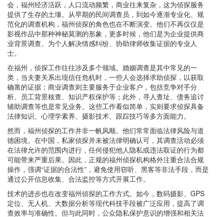
会，福州经济活跃，人口流动频繁，商业往来复杂，这为侦探服务
提供了生存的土壤。从早期的民间调查员，到如今逐渐专业化、规
范化的调查机构，福州侦探的角色也在不断演变。他们不再仅仅是
影视作品中那种神秘莫测的形象，更多时候，他们是为企业提供商
业背景调查、为个人解决情感纠纷、协助律师收集证据的专业人
士。
在福州，侦探工作往往涉及多个领域。婚姻调查是其中常见的一
类，当夫妻关系出现信任危机时，一些人会选择求助侦探，以获取
确凿的证据；商业调查则主要服务于企业客户，包括竞争对手分
析、员工背景核查、知识产权保护等；此外，寻人查址、债务追讨
辅助调查等也是常见业务。这些工作看似简单，实则要求侦探具备
法律知识、心理学素养、摄影技术、跟踪技巧等多方面能力。
然而，福州侦探的工作并非一帆风顺。他们常常面临法律风险与道
德困境。在中国，私家侦探并未被法律明确认可，其调查活动必须
在法律允许的范围内进行，任何侵犯他人隐私或违法取证的行为都
可能带来严重后果。因此，正规的福州侦探机构格外注重合法合规
操作，强调“证据的合法性”，避免使用窃听、黑客等非法手段，而是
通过公开信息收集、合法监控等方式开展工作。
技术的进步也在改变福州侦探的工作方式。如今，数码摄影、GPS
定位、无人机、大数据分析等现代科技手段被广泛应用，提高了调
查效率与准确性。但与此同时，公众隐私保护意识的增强和相关法