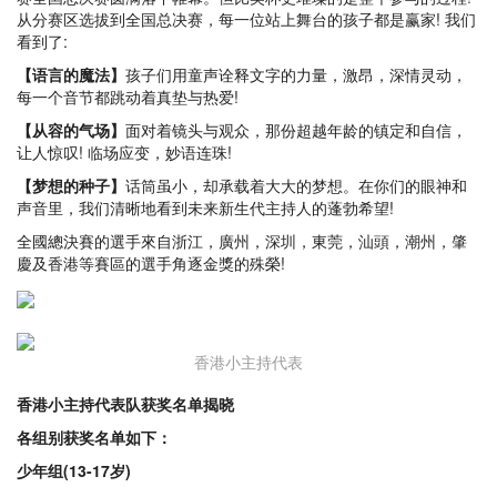
从分赛区选拔到全国总决赛，每一位站上舞台的孩子都是赢家! 我们
看到了:
【语言的魔法】
孩子们用童声诠释文字的力量，激昂，深情灵动，
每一个音节都跳动着真垫与热爱!
【从容的气场】
面对着镜头与观众，那份超越年龄的镇定和自信，
让人惊叹! 临场应变，妙语连珠!
【梦想的种子】
话筒虽小，却承载着大大的梦想。在你们的眼神和
声音里，我们清晰地看到未来新生代主持人的蓬勃希望!
全國總決賽的選手來自浙江，廣州，深圳，東莞，汕頭，潮州，肇
慶及香港等賽區的選手角逐金獎的殊榮!
香港小主持代表
香港小主持代表队获奖名单揭晓
各组别获奖名单如下：
少年组(13-17岁)