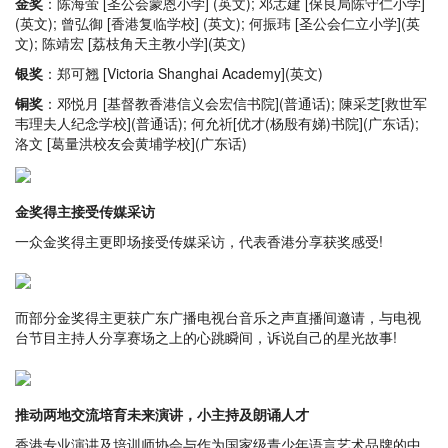
金奖
：陈海萤 [圣公会蒙恩小学] (英文); 邓孞建 [保良局陈守仁小学]
(英文); 曾弘御 [香港复临学校] (英文); 何振玮 [圣公会仁立小学](英
文); 陈靖宏 [荔枝角天主教小学](英文)
银奖
：郑可翘 [Victoria Shanghai Academy](英文)
铜奖
：邓悦月 [基督教香港信义会宏信书院](普通话); 陳采芝[救世军
韦理夫人纪念学校](普通话); 何允祈[优才(杨殷有娣)书院](广东话);
洛文 [葛量洪校友会黄埔学校](广东话)
金奖得主接受传媒采访
一众金奖得主更即场接受传媒采访，代表香港分享获奖感受!
而部分金奖得主更获广东广播电视台音乐之声直播间邀请，与电视
台节目主持人分享赛场之上的心跳瞬间，诉说自己的星光故事!
推动两地交流培育未来演讲，小主持及朗诵人才
香港专业演讲及培训师协会与作为国家级青少年语言艺术品牌的中