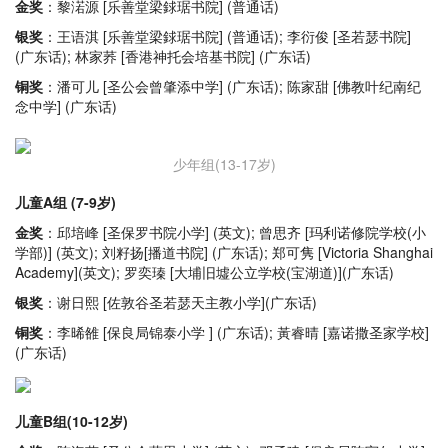
金奖
：黎渃源 [乐善堂梁銶琚书院] (普通话)
银奖
：王语淇 [乐善堂梁銶琚书院] (普通话); 李衍俊 [圣若瑟书院]
(广东话); 林家荞 [香港神托会培基书院] (广东话)
铜奖
：潘可儿 [圣公会曾肇添中学] (广东话); 陈家甜 [佛教叶纪南纪
念中学] (广东话)
少年组(13-17岁)
儿童A组 (7-9岁)
金奖
：邱培峰 [圣保罗书院小学] (英文); 曾思齐 [玛利诺修院学校(小
学部)] (英文); 刘籽扬[播道书院] (广东话); 郑可隽 [Victoria Shanghai
Academy](英文); 罗奕瑧 [大埔旧墟公立学校(宝湖道)](广东话)
银奖
：谢日熙 [佐敦谷圣若瑟天主教小学](广东话)
铜奖
：李晞雒 [保良局锦泰小学 ] (广东话); 黃睿晴 [嘉诺撒圣家学校]
(广东话)
儿童B组(10-12岁)